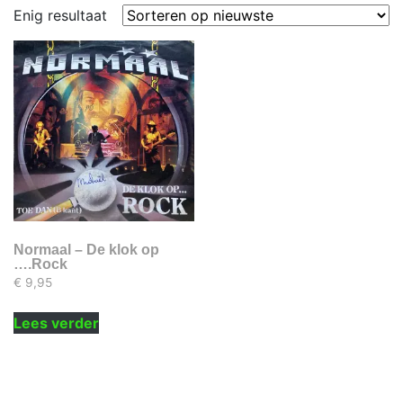
Enig resultaat
Normaal – De klok op
….Rock
€
9,95
Lees verder