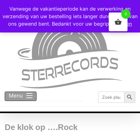
Voor 16:00 besteld = vandaag verzonden!
Vanwege de vakantieperiode kan de verwerking en
0
verzending van uw bestelling iets langer duren dan u van
ons gewend bent. Bedankt voor uw begrip!
Negeren
Zoekk
Zoek
Menu
naar:
De klok op ….Rock