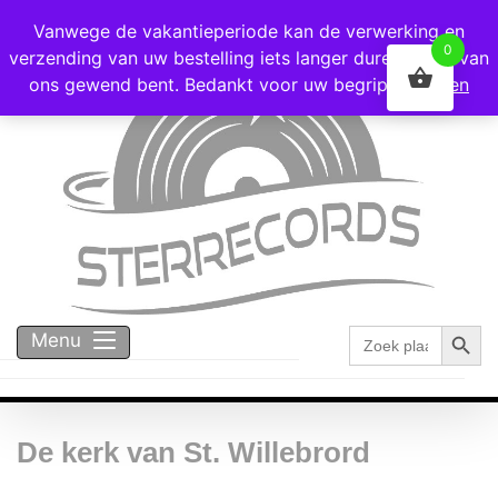
Voor 16:00 besteld = vandaag verzonden!
Vanwege de vakantieperiode kan de verwerking en
0
verzending van uw bestelling iets langer duren dan u van
ons gewend bent. Bedankt voor uw begrip!
Negeren
Zoekk
Zoek
Menu
naar:
De kerk van St. Willebrord