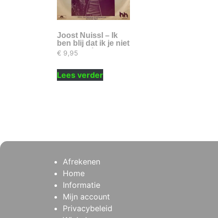
Joost Nuissl – Ik
ben blij dat ik je niet
vergeten ben
€
9,95
Lees verder
Afrekenen
Home
Informatie
Mijn account
Privacybeleid