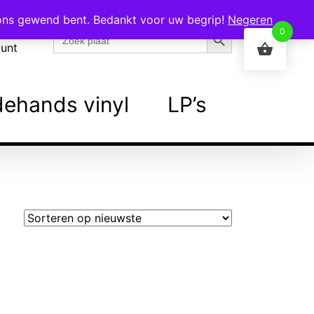
 ons gewend bent. Bedankt voor uw begrip!
Negeren
Zoekknop
Zoek
0
naar:
ount
ehands vinyl
LP’s