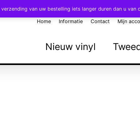
Voor 16:00 besteld = vandaag verzonden!
verzending van uw bestelling iets langer duren dan u van
Home
Informatie
Contact
Mijn acc
Nieuw vinyl
Tweed