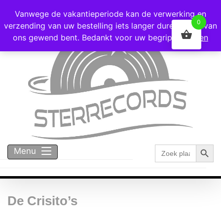
Voor 16:00 besteld = vandaag verzonden!
Vanwege de vakantieperiode kan de verwerking en
0
verzending van uw bestelling iets langer duren dan u van
ons gewend bent. Bedankt voor uw begrip!
Negeren
Zoekk
Zoek
Menu
naar:
De Crisito’s