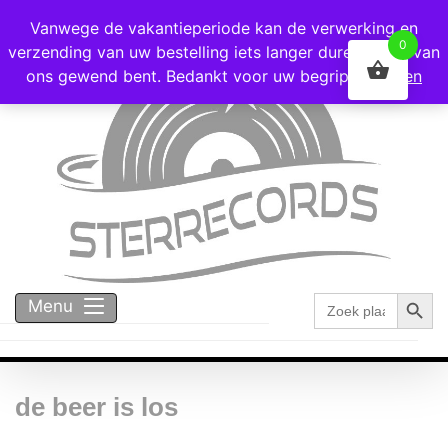
Voor 16:00 besteld = vandaag verzonden!
Vanwege de vakantieperiode kan de verwerking en
0
verzending van uw bestelling iets langer duren dan u van
ons gewend bent. Bedankt voor uw begrip!
Negeren
Zoekk
Zoek
Menu
naar:
de beer is los