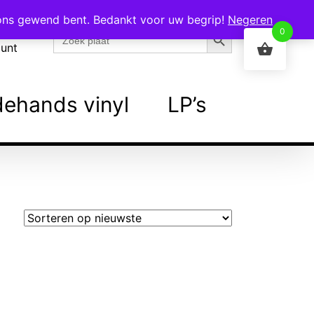
 ons gewend bent. Bedankt voor uw begrip!
Negeren
Zoekknop
Zoek
0
naar:
ount
ehands vinyl
LP’s