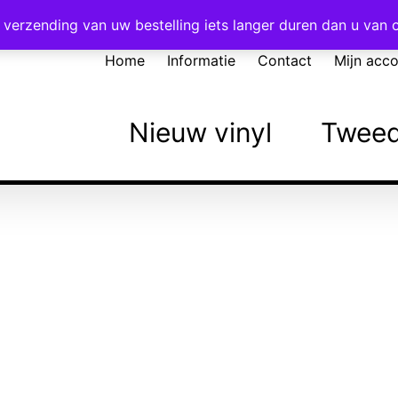
Voor 16:00 besteld = vandaag verzonden!
verzending van uw bestelling iets langer duren dan u van
Home
Informatie
Contact
Mijn acc
Nieuw vinyl
Tweed