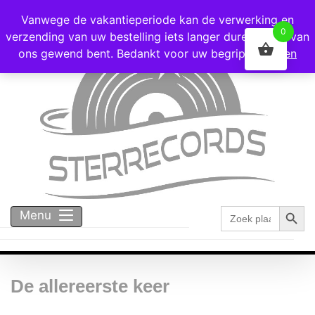
Voor 16:00 besteld = vandaag verzonden!
Vanwege de vakantieperiode kan de verwerking en
0
verzending van uw bestelling iets langer duren dan u van
ons gewend bent. Bedankt voor uw begrip!
Negeren
Zoekk
Zoek
Menu
naar:
De allereerste keer