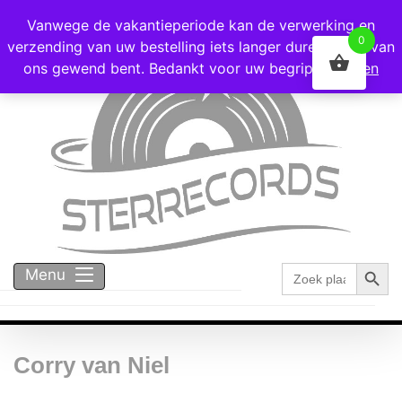
Voor 16:00 besteld = vandaag verzonden!
Vanwege de vakantieperiode kan de verwerking en
0
verzending van uw bestelling iets langer duren dan u van
ons gewend bent. Bedankt voor uw begrip!
Negeren
Zoekk
Zoek
Menu
naar:
Corry van Niel