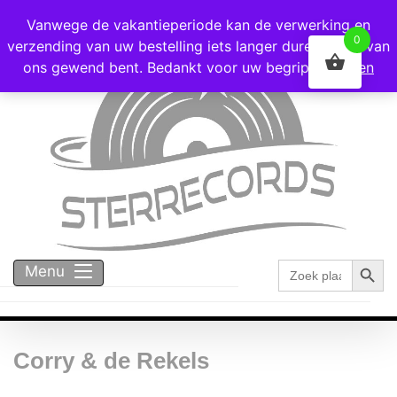
Voor 16:00 besteld = vandaag verzonden!
Vanwege de vakantieperiode kan de verwerking en
0
verzending van uw bestelling iets langer duren dan u van
ons gewend bent. Bedankt voor uw begrip!
Negeren
Zoekk
Zoek
Menu
naar:
Corry & de Rekels