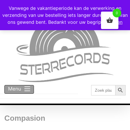
Voor 16:00 besteld = vandaag verzonden!
Vanwege de vakantieperiode kan de verwerking en
0
verzending van uw bestelling iets langer duren dan u van
ons gewend bent. Bedankt voor uw begrip!
Negeren
Zoekk
Zoek
Menu
naar:
Compasion