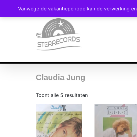
Vanwege de vakantieperiode kan de verwerking en 
Claudia Jung
Gesorteerd
Toont alle 5 resultaten
op
nieuwste