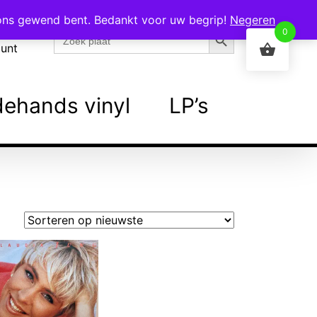
 ons gewend bent. Bedankt voor uw begrip!
Negeren
Zoekknop
Zoek
0
naar:
ount
ehands vinyl
LP’s