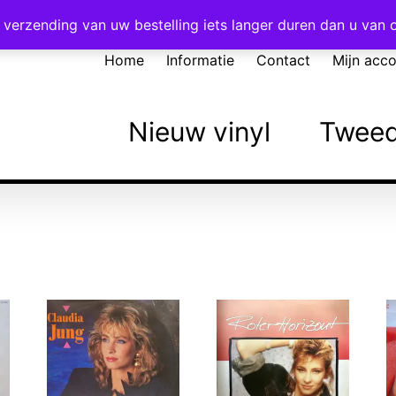
Voor 16:00 besteld = vandaag verzonden!
verzending van uw bestelling iets langer duren dan u van
Home
Informatie
Contact
Mijn acc
Nieuw vinyl
Tweed