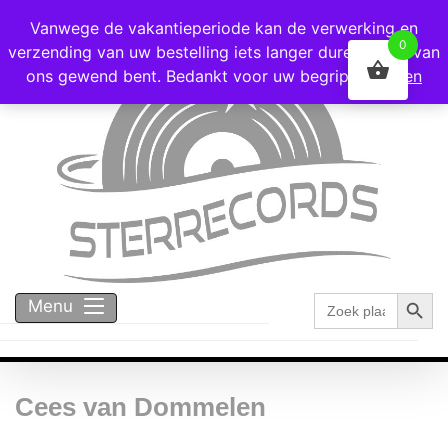
Voor 16:00 besteld = vandaag verzonden!
Vanwege de vakantieperiode kan de verwerking en
0
verzending van uw bestelling iets langer duren dan u van
ons gewend bent. Bedankt voor uw begrip!
Negeren
Zoekk
Zoek
Menu
naar:
Cees van Dommelen