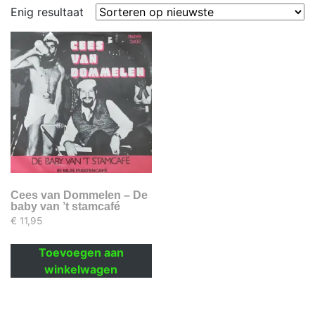
Enig resultaat
Cees van Dommelen – De
baby van ’t stamcafé
€
11,95
Toevoegen aan
winkelwagen