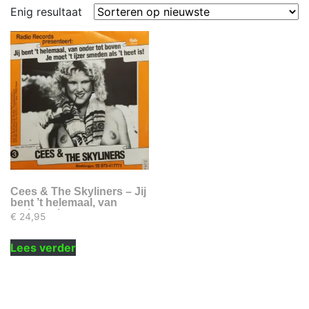
Enig resultaat
Cees & The Skyliners – Jij
bent ’t helemaal, van
onder to boven
€
24,95
Lees verder