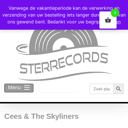
Voor 16:00 besteld = vandaag verzonden!
Vanwege de vakantieperiode kan de verwerking en
0
verzending van uw bestelling iets langer duren dan u van
ons gewend bent. Bedankt voor uw begrip!
Negeren
Zoekk
Zoek
Menu
naar:
Cees & The Skyliners