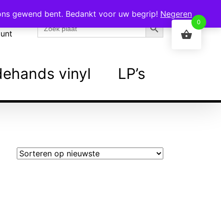
 ons gewend bent. Bedankt voor uw begrip!
Negeren
Zoekknop
Zoek
0
naar:
ount
ehands vinyl
LP’s