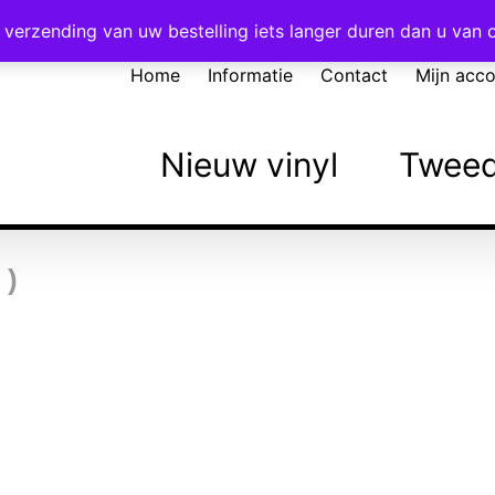
Voor 16:00 besteld = vandaag verzonden!
verzending van uw bestelling iets langer duren dan u van
Home
Informatie
Contact
Mijn acc
Nieuw vinyl
Tweed
 )