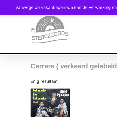
Vanwege de vakantieperiode kan de verwerking en 
Carrere ( verkeerd gelabeld
Enig resultaat