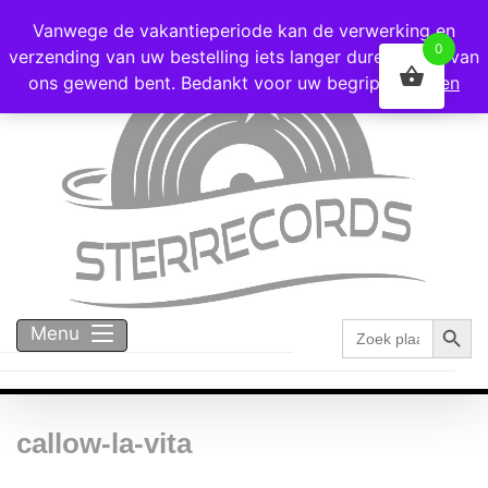
Voor 16:00 besteld = vandaag verzonden!
Vanwege de vakantieperiode kan de verwerking en
0
verzending van uw bestelling iets langer duren dan u van
ons gewend bent. Bedankt voor uw begrip!
Negeren
Zoekk
Zoek
Menu
naar:
callow-la-vita