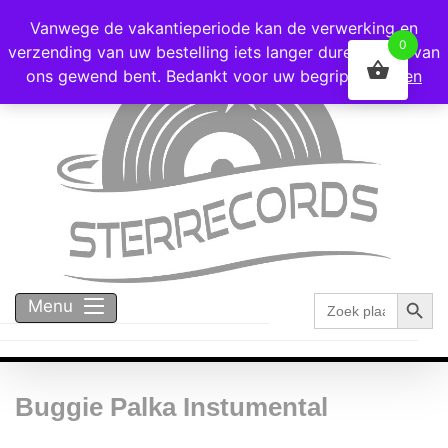
Voor 16:00 besteld = vandaag verzonden!
Vanwege de vakantieperiode kan de verwerking en
0
verzending van uw bestelling iets langer duren dan u van
ons gewend bent. Bedankt voor uw begrip!
Negeren
Zoekk
Zoek
Menu
naar:
Buggie Palka Instumental