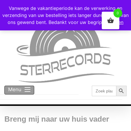
Voor 16:00 besteld = vandaag verzonden!
Vanwege de vakantieperiode kan de verwerking en
0
verzending van uw bestelling iets langer duren dan u van
ons gewend bent. Bedankt voor uw begrip!
Negeren
Zoekk
Zoek
Menu
naar:
Breng mij naar uw huis vader