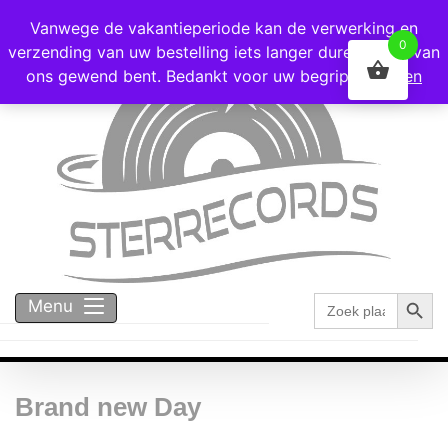
Voor 16:00 besteld = vandaag verzonden!
Vanwege de vakantieperiode kan de verwerking en
0
verzending van uw bestelling iets langer duren dan u van
ons gewend bent. Bedankt voor uw begrip!
Negeren
Zoekk
Zoek
Menu
naar:
Brand new Day