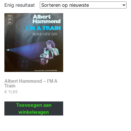
Enig resultaat
Albert Hammond – I’M A
Train
€
11,95
Toevoegen aan
winkelwagen