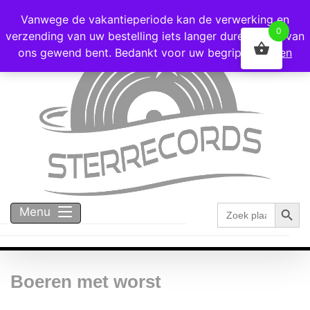
Voor 16:00 besteld = vandaag verzonden!
Vanwege de vakantieperiode kan de verwerking en
0
verzending van uw bestelling iets langer duren dan u van
ons gewend bent. Bedankt voor uw begrip!
Negeren
Zoekk
Zoek
Menu
naar:
Boeren met worst