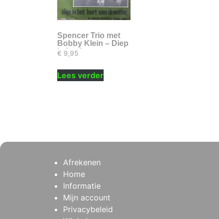
Spencer Trio met
Bobby Klein – Diep
in het hart van
€
9,95
Drenthe
Lees verder
Afrekenen
Home
Informatie
Mijn account
Privacybeleid