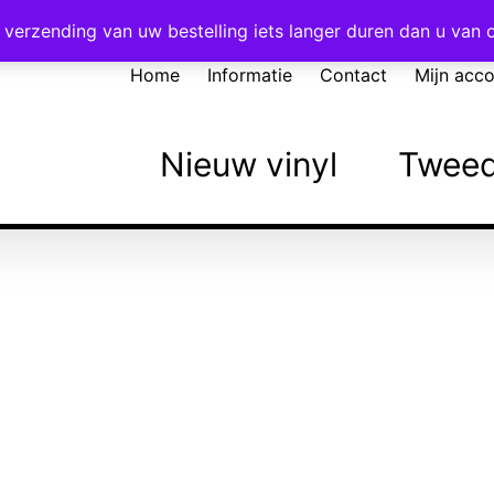
Voor 16:00 besteld = vandaag verzonden!
verzending van uw bestelling iets langer duren dan u van
Home
Informatie
Contact
Mijn acc
Nieuw vinyl
Tweed