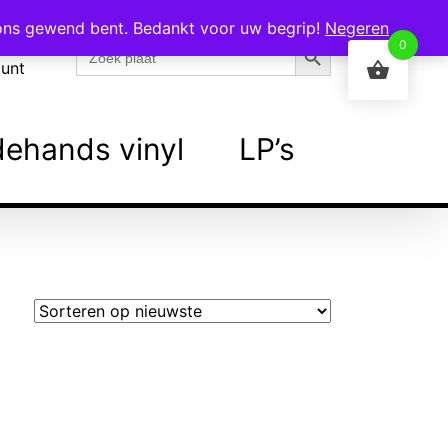
 ons gewend bent. Bedankt voor uw begrip!
Negeren
Zoekknop
Zoek
0
naar:
ount
ehands vinyl
LP’s