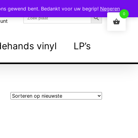
 ons gewend bent. Bedankt voor uw begrip!
Negeren
Zoekknop
Zoek
0
naar:
ount
ehands vinyl
LP’s