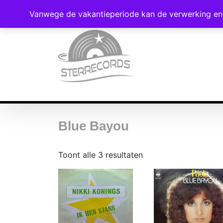
Vanwege de vakantieperiode kan de verwerking en 
Blue Bayou
Gesorteerd
Toont alle 3 resultaten
op
nieuwste