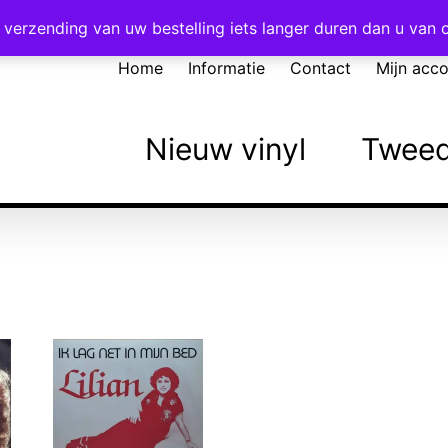
Voor 16:00 besteld = vandaag verzonden!
verzending van uw bestelling iets langer duren dan u van
Home
Informatie
Contact
Mijn acc
Nieuw vinyl
Tweed