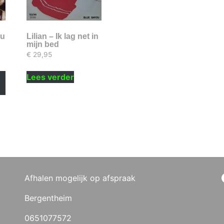
ou
Lilian – Ik lag net in
mijn bed
€
29,95
Lees verder
Afhalen mogelijk op afspraak
Bergentheim
0651077572