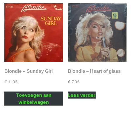
Blondie – Sunday Girl
Blondie – Heart of glass
€
11,95
€
7,95
Toevoegen aan
Lees verder
winkelwagen