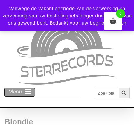
Voor 16:00 besteld = vandaag verzonden!
Vanwege de vakantieperiode kan de verwerking en
0
verzending van uw bestelling iets langer duren dan u van
ons gewend bent. Bedankt voor uw begrip!
Negeren
Zoekk
Zoek
Menu
naar:
Blondie