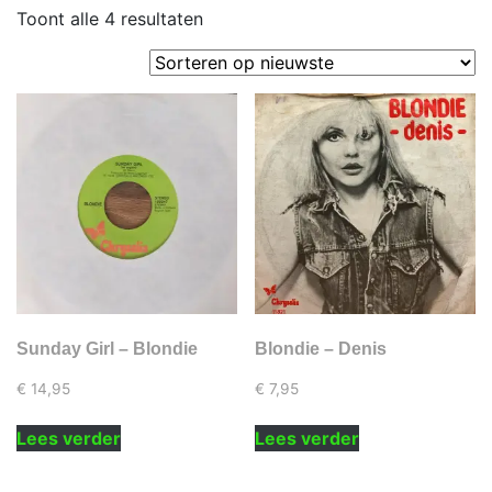
Gesorteerd
Toont alle 4 resultaten
op
nieuwste
Sunday Girl – Blondie
Blondie – Denis
€
14,95
€
7,95
Lees verder
Lees verder