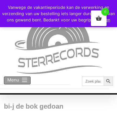
Voor 16:00 besteld = vandaag verzonden!
Vanwege de vakantieperiode kan de verwerking en
0
verzending van uw bestelling iets langer duren dan u van
ons gewend bent. Bedankt voor uw begrip!
Negeren
Zoekk
Zoek
Menu
naar:
bi-j de bok gedoan