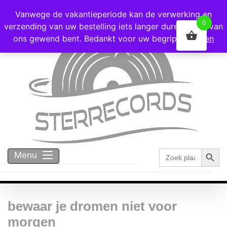
Voor 16:00 besteld = vandaag verzonden!
Vanwege de vakantieperiode kan de verwerking en
0
verzending van uw bestelling iets langer duren dan u van
ons gewend bent. Bedankt voor uw begrip!
Negeren
Zoekk
Zoek
Menu
naar:
bewaar je dromen niet voor
morgen