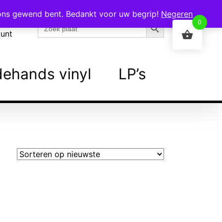
 ons gewend bent. Bedankt voor uw begrip!
Negeren
Zoekknop
Zoek
0
naar:
ount
ehands vinyl
LP’s