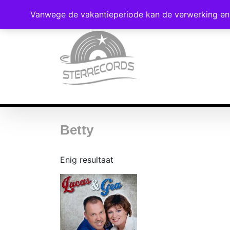
Vanwege de vakantieperiode kan de verwerking en 
Betty
Enig resultaat