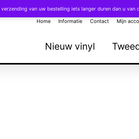
Voor 16:00 besteld = vandaag verzonden!
verzending van uw bestelling iets langer duren dan u van
Home
Informatie
Contact
Mijn acc
Nieuw vinyl
Tweed