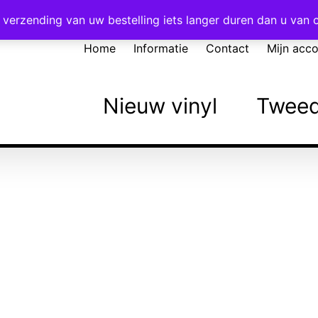
Voor 16:00 besteld = vandaag verzonden!
verzending van uw bestelling iets langer duren dan u van
Home
Informatie
Contact
Mijn acc
Nieuw vinyl
Tweed