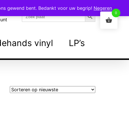
 ons gewend bent. Bedankt voor uw begrip!
Negeren
Zoekknop
Zoek
0
naar:
ount
ehands vinyl
LP’s