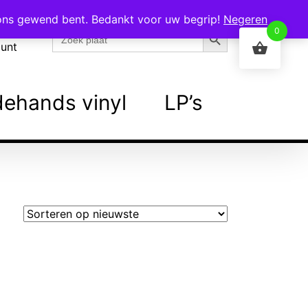
 ons gewend bent. Bedankt voor uw begrip!
Negeren
Zoekknop
Zoek
0
naar:
ount
ehands vinyl
LP’s