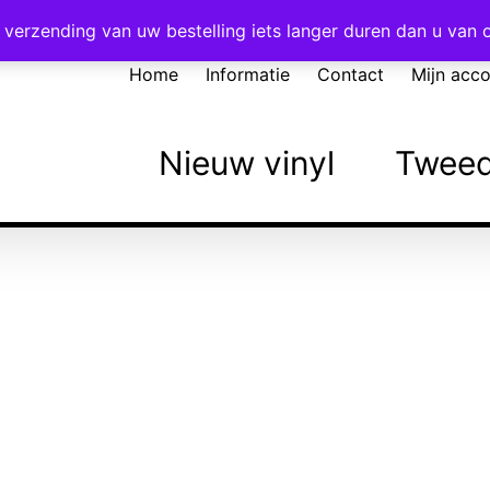
Voor 16:00 besteld = vandaag verzonden!
verzending van uw bestelling iets langer duren dan u van
Home
Informatie
Contact
Mijn acc
Nieuw vinyl
Tweed