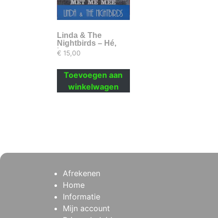
Linda & The
Nightbirds – Hé,
kom met me mee
€
15,00
Toevoegen aan
winkelwagen
Afrekenen
Home
Informatie
Mijn account