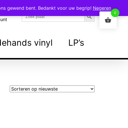
 ons gewend bent. Bedankt voor uw begrip!
Negeren
Zoekknop
Zoek
0
naar:
ount
ehands vinyl
LP’s