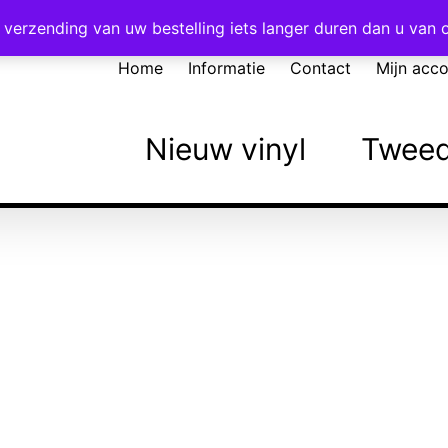
Voor 16:00 besteld = vandaag verzonden!
verzending van uw bestelling iets langer duren dan u van
Home
Informatie
Contact
Mijn acc
Nieuw vinyl
Tweed