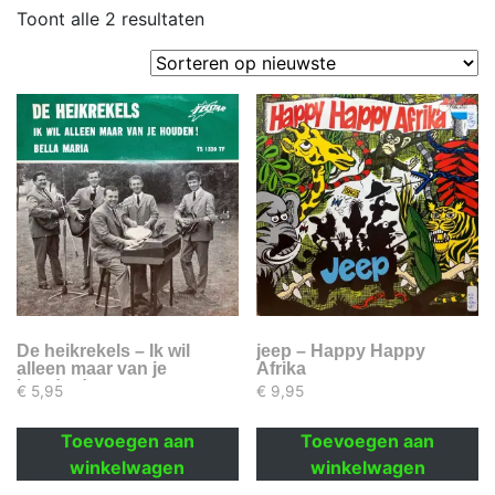
Gesorteerd
Toont alle 2 resultaten
op
nieuwste
De heikrekels – Ik wil
jeep – Happy Happy
alleen maar van je
Afrika
houden!
€
5,95
€
9,95
Toevoegen aan
Toevoegen aan
winkelwagen
winkelwagen