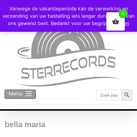
Voor 16:00 besteld = vandaag verzonden!
Vanwege de vakantieperiode kan de verwerking en
0
verzending van uw bestelling iets langer duren dan u van
ons gewend bent. Bedankt voor uw begrip!
Negeren
Zoekk
Zoek
Menu
naar:
bella maria