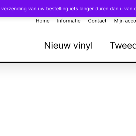
Voor 16:00 besteld = vandaag verzonden!
verzending van uw bestelling iets langer duren dan u van
Home
Informatie
Contact
Mijn acc
Nieuw vinyl
Tweed