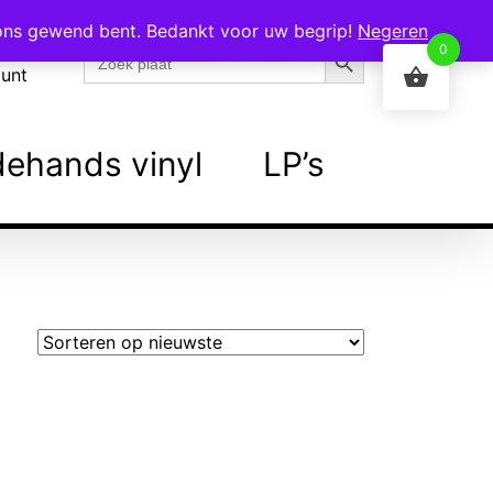
 ons gewend bent. Bedankt voor uw begrip!
Negeren
Zoekknop
Zoek
0
naar:
ount
ehands vinyl
LP’s