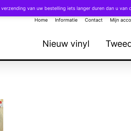
Voor 16:00 besteld = vandaag verzonden!
verzending van uw bestelling iets langer duren dan u van
Home
Informatie
Contact
Mijn acc
Nieuw vinyl
Tweed