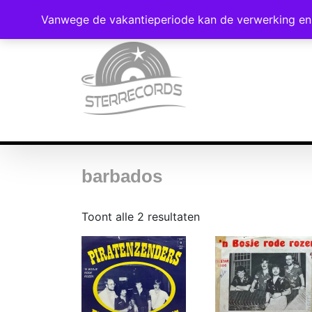
Vanwege de vakantieperiode kan de verwerking en 
barbados
Gesorteerd
Toont alle 2 resultaten
op
nieuwste