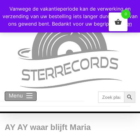
Voor 16:00 besteld = vandaag verzonden!
Vanwege de vakantieperiode kan de verwerking en
0
verzending van uw bestelling iets langer duren dan u van
ons gewend bent. Bedankt voor uw begrip!
Negeren
Zoekk
Zoek
Menu
naar:
AY AY waar blijft Maria