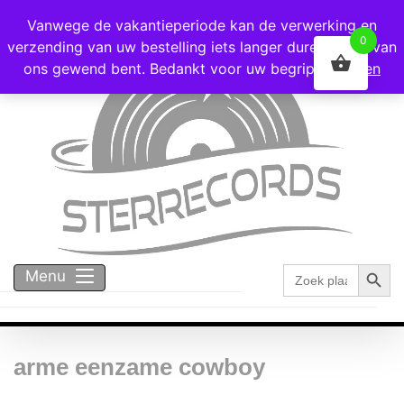
Voor 16:00 besteld = vandaag verzonden!
Vanwege de vakantieperiode kan de verwerking en
0
verzending van uw bestelling iets langer duren dan u van
ons gewend bent. Bedankt voor uw begrip!
Negeren
Zoekk
Zoek
Menu
naar:
arme eenzame cowboy