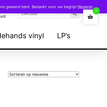
 ons gewend bent. Bedankt voor uw begrip!
Negeren
Zoekknop
Zoek
0
naar:
ount
ehands vinyl
LP’s