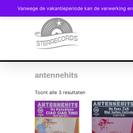
Vanwege de vakantieperiode kan de verwerking en 
antennehits
Gesorteerd
Toont alle 3 resultaten
op
nieuwste