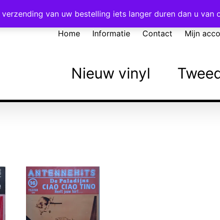
Voor 16:00 besteld = vandaag verzonden!
verzending van uw bestelling iets langer duren dan u van
Home
Informatie
Contact
Mijn acc
Nieuw vinyl
Tweed