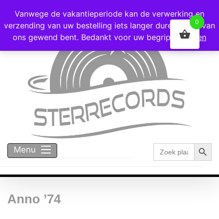
Voor 16:00 besteld = vandaag verzonden!
Vanwege de vakantieperiode kan de verwerking en
0
verzending van uw bestelling iets langer duren dan u van
ons gewend bent. Bedankt voor uw begrip!
Negeren
Zoekk
Zoek
Menu
naar:
Anno ’74