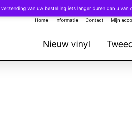
Voor 16:00 besteld = vandaag verzonden!
verzending van uw bestelling iets langer duren dan u van
Home
Informatie
Contact
Mijn acc
Nieuw vinyl
Tweed