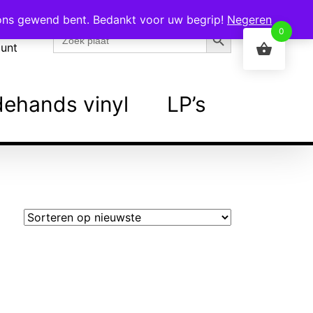
 ons gewend bent. Bedankt voor uw begrip!
Negeren
Zoekknop
Zoek
0
naar:
ount
ehands vinyl
LP’s