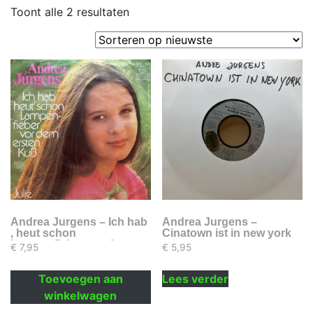
Gesorteerd
Toont alle 2 resultaten
op
nieuwste
Andrea Jurgens – Ich hab
Andrea Jurgens –
, heut schon
Cinatown ist in new york
Lampenfieber vor dem
€
7,95
€
5,95
ersten Kub
Toevoegen aan
Lees verder
winkelwagen