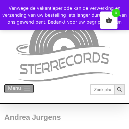
Voor 16:00 besteld = vandaag verzonden!
Vanwege de vakantieperiode kan de verwerking en
0
verzending van uw bestelling iets langer duren dan u van
ons gewend bent. Bedankt voor uw begrip!
Negeren
Zoekk
Zoek
Menu
naar:
Andrea Jurgens