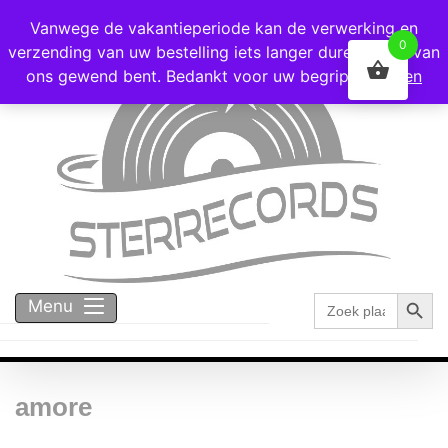
Voor 16:00 besteld = vandaag verzonden!
Vanwege de vakantieperiode kan de verwerking en
0
verzending van uw bestelling iets langer duren dan u van
ons gewend bent. Bedankt voor uw begrip!
Negeren
Zoekk
Zoek
Menu
naar:
amore