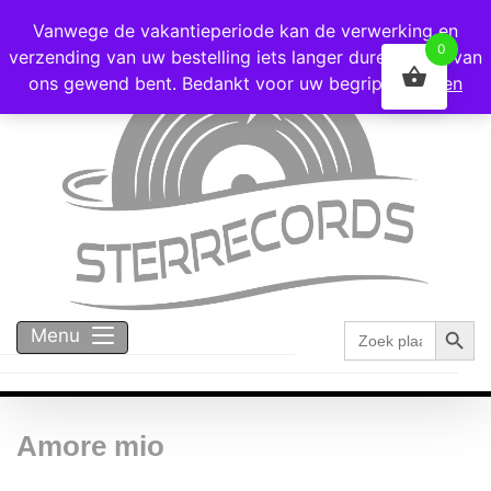
Voor 16:00 besteld = vandaag verzonden!
Vanwege de vakantieperiode kan de verwerking en
0
verzending van uw bestelling iets langer duren dan u van
ons gewend bent. Bedankt voor uw begrip!
Negeren
Zoekk
Zoek
Menu
naar:
Amore mio