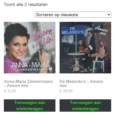
Gesorteerd
Toont alle 2 resultaten
op
nieuwste
Anna-Maria Zimmermann
De Melando’s – Amore
– Amore mio
mio
€
12,50
€
29,95
Toevoegen aan
Toevoegen aan
winkelwagen
winkelwagen