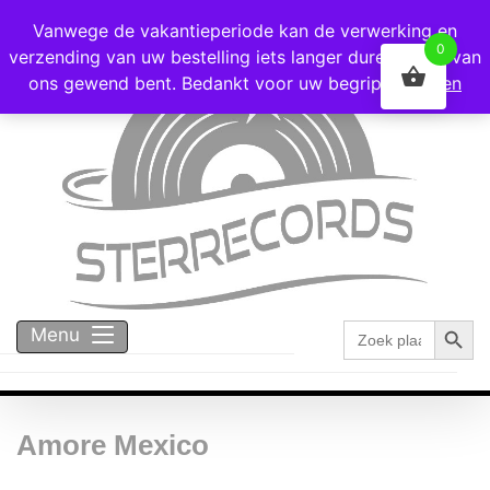
Voor 16:00 besteld = vandaag verzonden!
Vanwege de vakantieperiode kan de verwerking en
0
verzending van uw bestelling iets langer duren dan u van
ons gewend bent. Bedankt voor uw begrip!
Negeren
Zoekk
Zoek
Menu
naar:
Amore Mexico