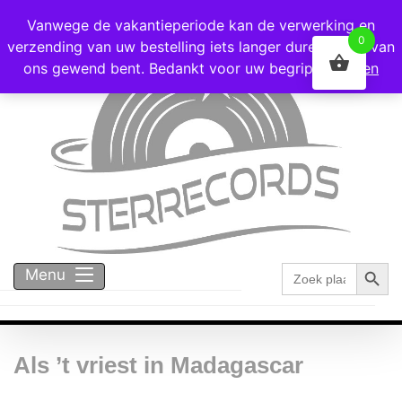
Voor 16:00 besteld = vandaag verzonden!
Vanwege de vakantieperiode kan de verwerking en
0
verzending van uw bestelling iets langer duren dan u van
ons gewend bent. Bedankt voor uw begrip!
Negeren
Zoekk
Zoek
Menu
naar:
Als ’t vriest in Madagascar