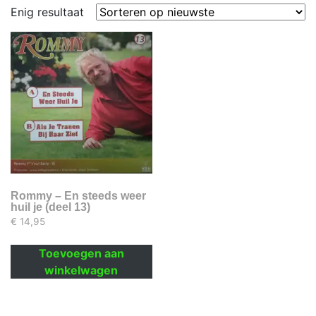
Enig resultaat
Rommy – En steeds weer
huil je (deel 13)
€
14,95
Toevoegen aan
winkelwagen