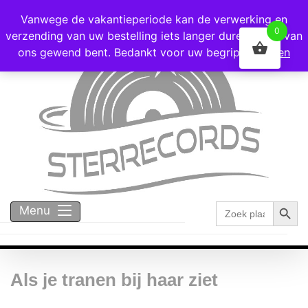
Voor 16:00 besteld = vandaag verzonden!
Vanwege de vakantieperiode kan de verwerking en
0
verzending van uw bestelling iets langer duren dan u van
ons gewend bent. Bedankt voor uw begrip!
Negeren
Zoekk
Zoek
Menu
naar:
Als je tranen bij haar ziet