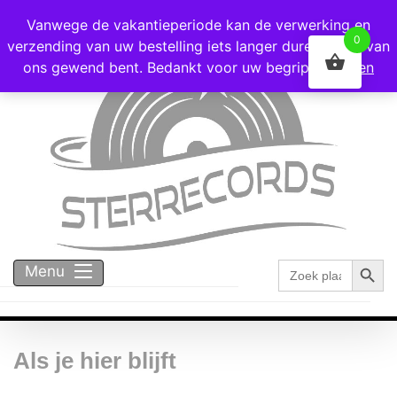
Voor 16:00 besteld = vandaag verzonden!
Vanwege de vakantieperiode kan de verwerking en
0
verzending van uw bestelling iets langer duren dan u van
ons gewend bent. Bedankt voor uw begrip!
Negeren
Zoekk
Zoek
Menu
naar:
Als je hier blijft