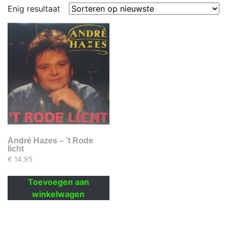
Enig resultaat
André Hazes – ’t Rode
licht
€
14,95
Toevoegen aan
winkelwagen