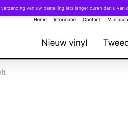
Voor 16:00 besteld = vandaag verzonden!
verzending van uw bestelling iets langer duren dan u van
Home
Informatie
Contact
Mijn acc
Nieuw vinyl
Tweed
lt