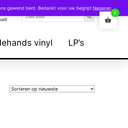
 ons gewend bent. Bedankt voor uw begrip!
Negeren
Zoekknop
Zoek
0
naar:
ount
ehands vinyl
LP’s