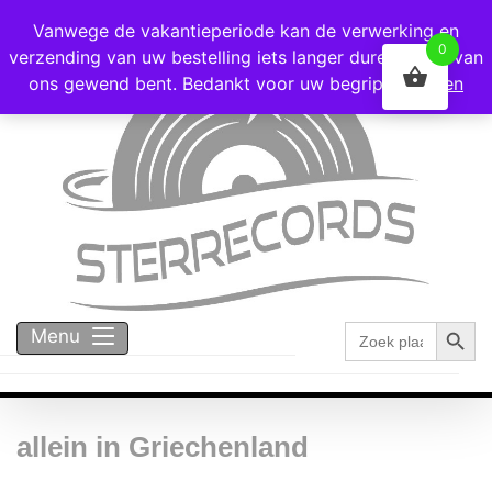
Voor 16:00 besteld = vandaag verzonden!
Vanwege de vakantieperiode kan de verwerking en
0
verzending van uw bestelling iets langer duren dan u van
ons gewend bent. Bedankt voor uw begrip!
Negeren
Zoekk
Zoek
Menu
naar:
allein in Griechenland