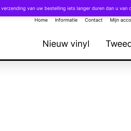
Voor 16:00 besteld = vandaag verzonden!
verzending van uw bestelling iets langer duren dan u van
Home
Informatie
Contact
Mijn acc
Nieuw vinyl
Tweed