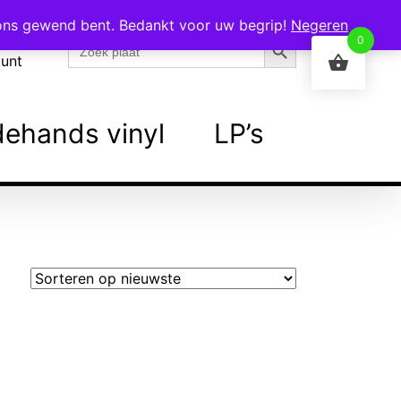
 ons gewend bent. Bedankt voor uw begrip!
Negeren
Zoekknop
Zoek
0
naar:
ount
ehands vinyl
LP’s