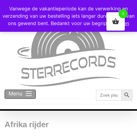
Voor 16:00 besteld = vandaag verzonden!
Vanwege de vakantieperiode kan de verwerking en
0
verzending van uw bestelling iets langer duren dan u van
ons gewend bent. Bedankt voor uw begrip!
Negeren
Zoekk
Zoek
Menu
naar:
Afrika rijder