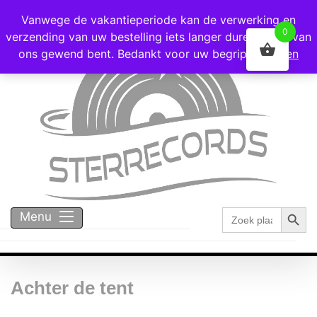
Voor 16:00 besteld = vandaag verzonden!
Vanwege de vakantieperiode kan de verwerking en
0
verzending van uw bestelling iets langer duren dan u van
ons gewend bent. Bedankt voor uw begrip!
Negeren
Zoekk
Zoek
Menu
naar:
Achter de tent