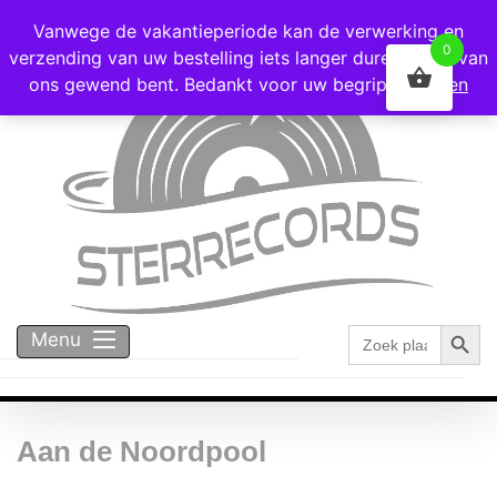
Voor 16:00 besteld = vandaag verzonden!
Vanwege de vakantieperiode kan de verwerking en
0
verzending van uw bestelling iets langer duren dan u van
ons gewend bent. Bedankt voor uw begrip!
Negeren
Zoekk
Zoek
Menu
naar:
Aan de Noordpool