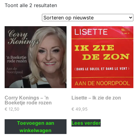
Gesorteerd
Toont alle 2 resultaten
op
nieuwste
Corry Konings – ’n
Lisette – Ik zie de zon
Boeketje rode rozen
€
12,50
€
49,95
Toevoegen aan
Lees verder
winkelwagen