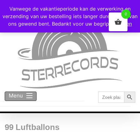
Voor 16:00 besteld = vandaag verzonden!
Vanwege de vakantieperiode kan de verwerking en
0
verzending van uw bestelling iets langer duren dan u van
ons gewend bent. Bedankt voor uw begrip!
Negeren
Zoekk
Zoek
Menu
naar:
99 Luftballons